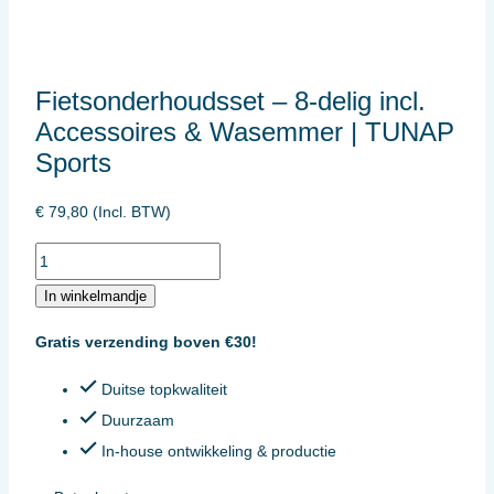
Fietsonderhoudsset – 8-delig incl.
Accessoires & Wasemmer | TUNAP
Sports
€
79,80
(Incl. BTW)
Fietsonderhoudsset
-
In winkelmandje
8-
Gratis verzending boven €30!
delig
incl.
Duitse topkwaliteit
Accessoires
Duurzaam
&
In-house ontwikkeling & productie
Wasemmer