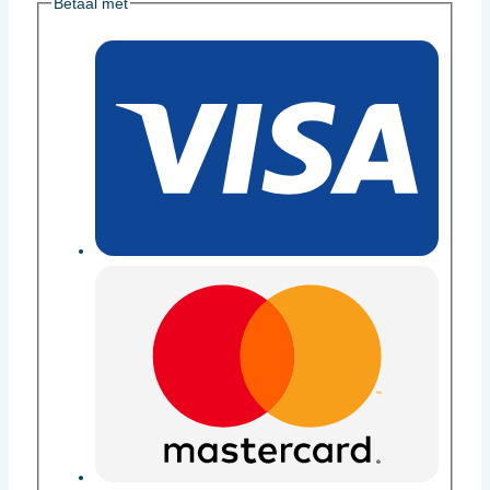
Betaal met
|
TUNAP
Sports
aantal