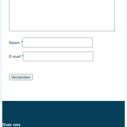
Naam
*
E-mail
*
Over ons